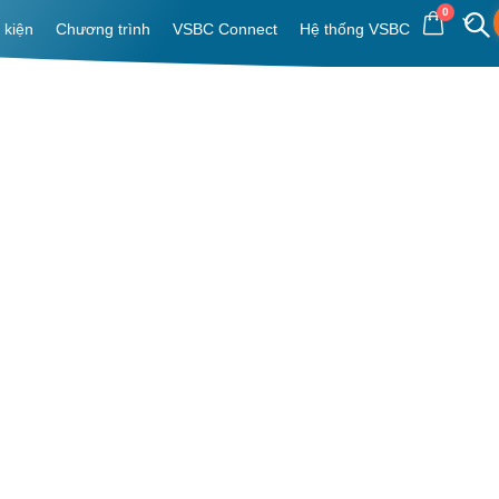
0
 kiện
Chương trình
VSBC Connect
Hệ thống VSBC