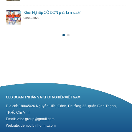
Khởi Nghiệp CÔ ĐƠN phải làm sao?
08/09/2023
CLB DOANH NHÂN VÀ KHỞI NGHIỆP VIỆT NAM
Địa chỉ: 180/45/26 Nguyễn Hữu Cảnh, Phường 22, quận Bình Thạnh,
TP.Hồ Chí Minh
Email: vsbc.group@gmail.com
Website:
democlb.nhonmy.com