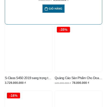
GIỎ HÀNG
-35%
S-Class S450 2019 sang trọng thu hút mọi ánh nhìn
Quảng Cáo Sản Phẩm Cho Doanh Nghiệp
3.729.000.000
₫
78.000.000
₫
120.000.000
₫
-16%