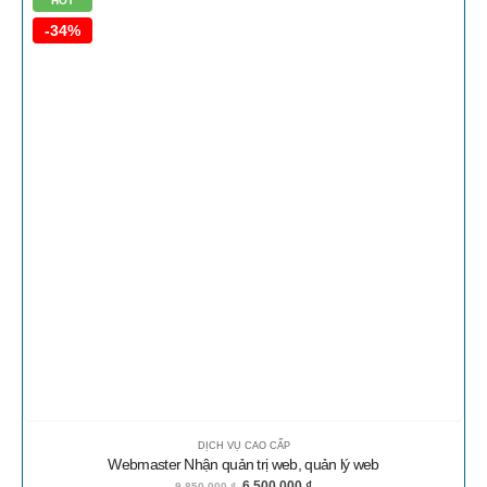
HOT
-34%
DỊCH VỤ CAO CẤP
Webmaster Nhận quản trị web, quản lý web
6.500.000
₫
9.850.000
₫