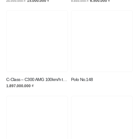
15.000.000
₫
6.500.000
₫
25.000.000
₫
9.850.000
₫
C-Class – C300 AMG 100km/h trong 5,9 giây
Polo No.148
1.897.000.000
₫