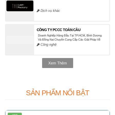
Dịch vụ khác
CÔNG TY PCCC TOÀN CẦU
Doanh Nghiệp Hàng Đầu Tại TP.HCM, Bình Dương
Và Đồng Nai Chuyên Cung Cấp Các Giải Pháp Về
PCCC Cho Các Công Trình, Toà Nhà, Nhà Máy Sản
Công nghệ
Xuất.
Xem Thêm
SẢN PHẨM NỔI BẬT