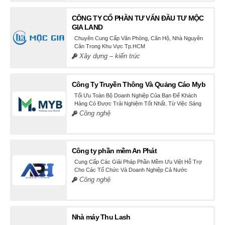
CÔNG TY CỔ PHẦN TƯ VẤN ĐẦU TƯ MỘC
GIA LAND
Chuyên Cung Cấp Văn Phòng, Căn Hộ, Nhà Nguyên
Căn Trong Khu Vực Tp.HCM
Xây dựng – kiến trúc
Công Ty Truyền Thông Và Quảng Cáo Myb
Tối Ưu Toàn Bộ Doanh Nghiệp Của Bạn Để Khách
Hàng Có Được Trải Nghiệm Tốt Nhất. Từ Việc Sáng
Tạo Ra Những Content Chất Lượng, Cho Đến Những
Công nghệ
Hình Ảnh Chuyên Nghiệp Sẽ Được MyB Media Cải
Thiện Giúp Bạn
Công ty phần mềm An Phát
Cung Cấp Các Giải Pháp Phần Mềm Ưu Việt Hỗ Trợ
Cho Các Tổ Chức Và Doanh Nghiệp Cả Nước
Công nghệ
Nhà máy Thu Lash