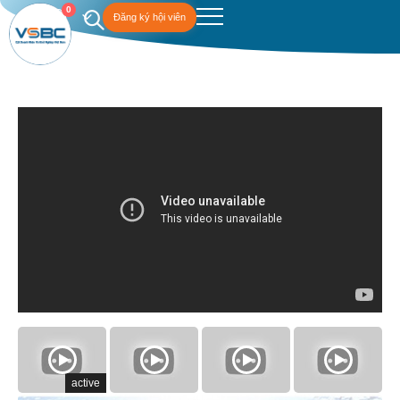
0
Đăng ký hội viên
active