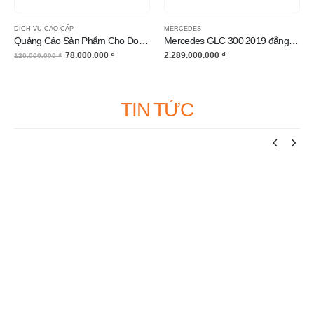
DỊCH VỤ CAO CẤP
MERCEDES
Quảng Cáo Sản Phẩm Cho Doanh Nghiệp
Mercedes GLC 300 2019 đẳng cấp qua từng chi tiết nhỏ nhất
78.000.000
₫
2.289.000.000
₫
120.000.000
₫
TIN TỨC