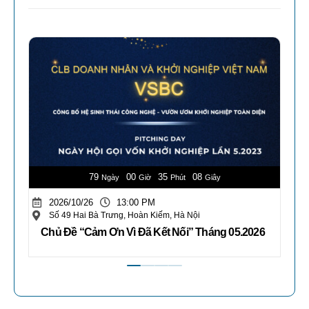
79
00
35
07
Ngày
Giờ
Phút
Giây
2026/10/26
13:00 PM
Số 49 Hai Bà Trưng, Hoàn Kiếm, Hà Nội
Chủ Đề “Cảm Ơn Vì Đã Kết Nối” Tháng 05.2026