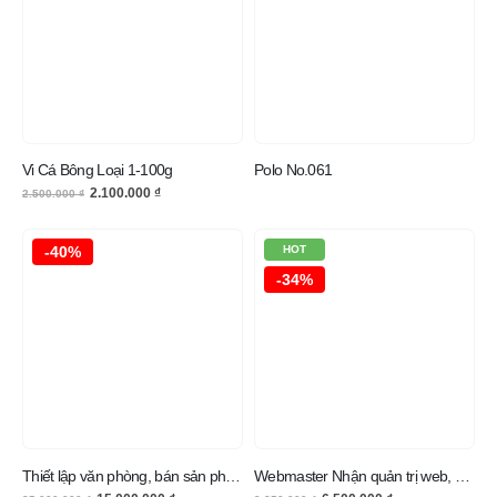
Vi Cá Bông Loại 1-100g
Polo No.061
2.100.000
₫
2.500.000
₫
-40%
HOT
-34%
Thiết lập văn phòng, bán sản phẩm trên internet với website
Webmaster Nhận quản trị web, quản lý web