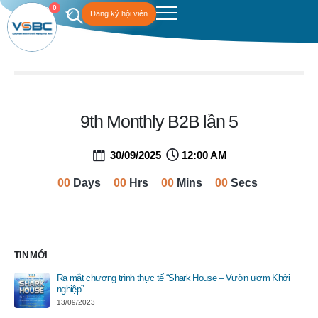
0
Đăng ký hội viên
9th Monthly B2B lần 5
30/09/2025
12:00 AM
00
Days
00
Hrs
00
Mins
00
Secs
TIN MỚI
Ra mắt chương trình thực tế “Shark House – Vườn ươm Khởi
nghiệp”
13/09/2023