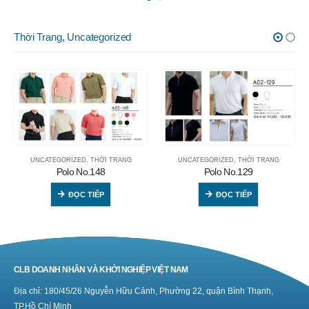
Thời Trang
,
Uncategorized
UNCATEGORIZED
,
THỜI TRANG
UNCATEGORIZED
,
THỜI TRANG
Polo No.148
Polo No.129
ĐỌC TIẾP
ĐỌC TIẾP
CLB DOANH NHÂN VÀ KHỞI NGHIỆP VIỆT NAM
Địa chỉ: 180/45/26 Nguyễn Hữu Cảnh, Phường 22, quận Bình Thạnh,
TP.Hồ Chí Minh