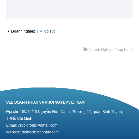
Doanh nghiệp:
FM logistic
Doanh Nghiệp đồng hành
CLB DOANH NHÂN VÀ KHỞI NGHIỆP VIỆT NAM
Địa chỉ: 180/45/26 Nguyễn Hữu Cảnh, Phường 22, quận Bình Thạnh,
TP.Hồ Chí Minh
Email: vsbc.group@gmail.com
Website:
democlb.nhonmy.com