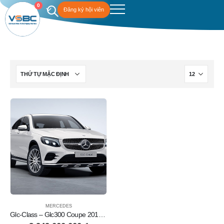
0
Đăng ký hội viên
MERCEDES
Glc-Class – Glc300 Coupe 2019 vẻ ngoài mạnh mẽ và ấn tượng