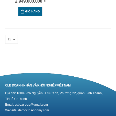
2.949.000.000
₫
GIỎ HÀNG
CLB DOANH NHÂN VÀ KHỞI NGHIỆP VIỆT NAM
Địa chỉ: 180/45/26 Nguyễn Hữu Cảnh, Phường 22, quận Bình Thạnh,
TP.Hồ Chí Minh
Email: vsbc.group@gmail.com
Website:
democlb.nhonmy.com